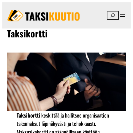
Siirry
sisältöön
Etsi
Taksikortti
Taksikortti
keskittää ja hallitsee organisaation
taksimaksut läpinäkyvästi ja tehokkaasti.
Maksuaikakortti on säännölliseen käyttöön