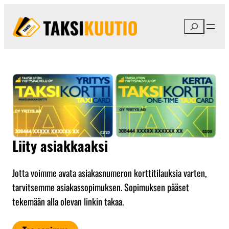
Siirry
sisältöön
Etsi
Liity asiakkaaksi
Jotta voimme avata asiakasnumeron korttitilauksia varten,
tarvitsemme asiakassopimuksen. Sopimuksen pääset
tekemään alla olevan linkin takaa.