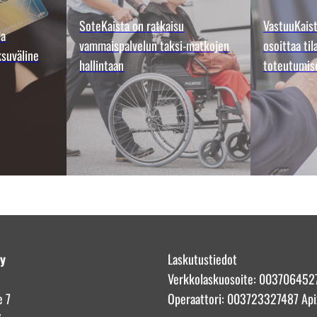
SoteKaista on ratkaisu
VastuuKaista
la
vammaispalvelun taksi-matkojen
osoittaa ti
suväline
hallintaan
toteutumis
Oy
Laskutustiedot
Verkkolaskuosoite: 00370645
e 7
Operaattori: 003723327487 Api