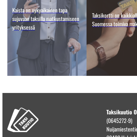
Kaista on nykyaikainen tapa
Taksikortti on kaikkial
sujuvaan taksilla matkustamiseen
Suomessa toimiva mak
yrityksessä
Taksikuutio 
(0645272-9)
Nuijamiestenti