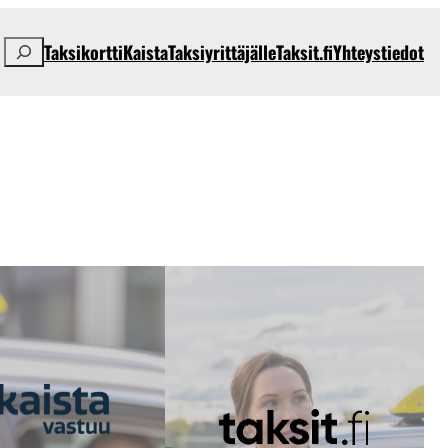
Etsi
Taksikortti
Kaista
Taksiyrittäjälle
Taksit.fi
Yhteystiedot