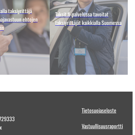
lla taksiyrittäjä
Taksit.fi-palvelussa tavoitat
laajavastuun ehtojen
taksiyrittäjät kaikkialla Suomessa
en
Tietosuojaseloste
2729333
Vastuullisuusraportti
x